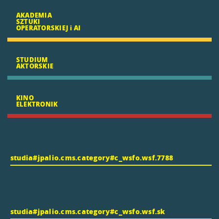
AKADEMIA
SZTUKI
OPERATORSKIEJ i AI
STUDIUM
AKTORSKIE
KINO
ELEKTRONIK
studia#jpalio.cms.category#c_wsfo.wsf.7788
studia#jpalio.cms.category#c_wsfo.wsf.sk