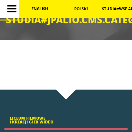
ENGLISH
POLSKI
STUDIA#WSF.A
STUDIA#JPALIO.CMS.CAT
LICEUM FILMOWE
I KREACJI GIER WIDEO