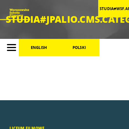
STUDIA#WSF.A
STUDIA#JPALIO.CMS.CAT
ENGLISH
POLSKI
LICEUM FILMOWE