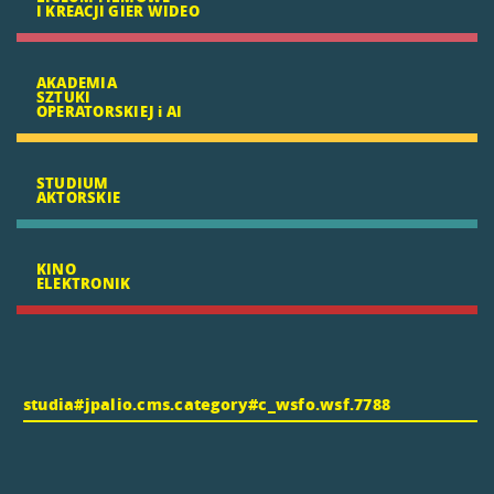
I KREACJI GIER WIDEO
AKADEMIA
SZTUKI
OPERATORSKIEJ i AI
STUDIUM
AKTORSKIE
KINO
ELEKTRONIK
studia#jpalio.cms.category#c_wsfo.wsf.7788