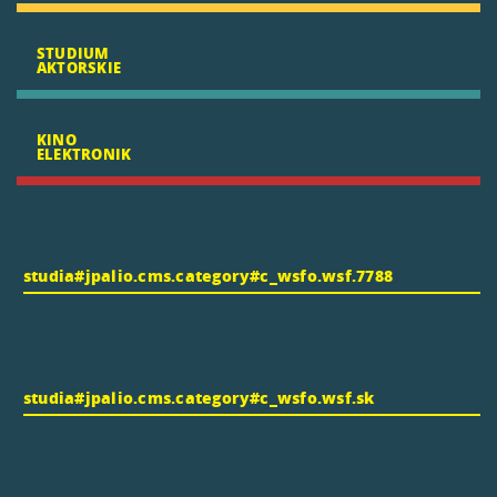
STUDIUM
AKTORSKIE
KINO
ELEKTRONIK
studia#jpalio.cms.category#c_wsfo.wsf.7788
studia#jpalio.cms.category#c_wsfo.wsf.sk