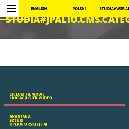
ENGLISH
POLSKI
STUDIA#WSF.A
STUDIA#JPALIO.CMS.CAT
LICEUM FILMOWE
I KREACJI GIER WIDEO
AKADEMIA
SZTUKI
OPERATORSKIEJ i AI