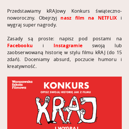
Przedstawiamy kRAJowy Konkurs świąteczno-
noworoczny. Obejrzyj
nasz film na NETFLIX
i
wygraj super nagrody.
Zasady są proste: napisz pod postami na
Facebooku
i
Instagramie
swoją lub
zaobserwowaną historię w stylu filmu kRAJ (do 15
zdań). Doceniamy absurd, poczucie humoru i
kreatywność.