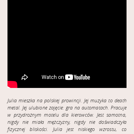
Julia mieszka na polskiej prowincji. Jej muzyka to death
metal. Jej ulubione zajęcie: gra na automatach. Pracuje
w przydrożnym motelu dla kierowców. Jest samotna,
nigdy nie miała mężczyzny, nigdy nie doświadczyła
fizycznej bliskości. Julia jest niskiego wzrostu, co