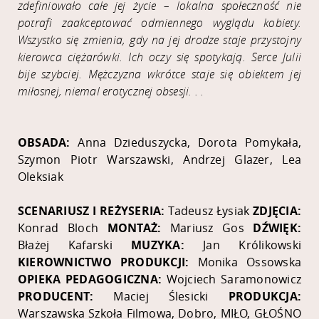
zdefiniowało całe jej życie – lokalna społeczność nie
potrafi zaakceptować odmiennego wyglądu kobiety.
Wszystko się zmienia, gdy na jej drodze staje przystojny
kierowca ciężarówki. Ich oczy się spotykają. Serce Julii
bije szybciej. Mężczyzna wkrótce staje się obiektem jej
miłosnej, niemal erotycznej obsesji. . .
OBSADA:
Anna Dzieduszycka, Dorota Pomykała,
Szymon Piotr Warszawski, Andrzej Glazer, Lea
Oleksiak
SCENARIUSZ I REŻYSERIA:
Tadeusz Łysiak
ZDJĘCIA:
Konrad Bloch
MONTAŻ:
Mariusz Gos
DŹWIĘK:
Błażej Kafarski
MUZYKA:
Jan Królikowski
KIEROWNICTWO PRODUKCJI:
Monika Ossowska
OPIEKA PEDAGOGICZNA:
Wojciech Saramonowicz
PRODUCENT:
Maciej Ślesicki
PRODUKCJA:
Warszawska Szkoła Filmowa, Dobro, MIŁO, GŁOŚNO