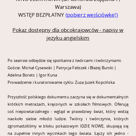
Warszawa)
WSTĘP BEZPŁATNY
(pobierz wejściówkę!)
Pokaz dostępny dla obcokrajowców - napisy w
języku angielskim
Po seansie odbędzie się spotkanie z twórcami i twórczyniami.
Goście: Michał Cysewski | Patrycja Feliszek i Błażej Burski |
Adelina Borets | Igor Kuna
Prowadzenie i kuratorowanie cyklu: Zuza Juzek Kopcińska
Przyszłość polskiego dokumentu zaczyna się w dokumentalnych
krótkich metrażach, kręconych w szkołach filmowych. Oferują
coś niepowtarzalnego - wgląd w prawdziwy świat, który widzą
naokoło siebie młodzi ludzie. Twórcy i twórczynie, których
zgromadziliśmy w bloku pokazowym IDZIE NOWE, skupiają się
na zupełnie innych wycinkach tego świata. Łączy ich jedno -