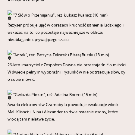
"7 Słów o Przemijaniu", reż. Łukasz Iwanicz (10 min)
Reżyser próbuje ująć w obrazach kruchość istnienia ludzkiego i
wskazać na to, co pozostaje najważniejsze w obliczu
nieubłaganie upływającego czasu.
"Antek", reż. Patrycja Feliszek i Błażej Burski (13 min)
26-letni marzyciel z Zespołem Downa nie przestaje śnić o miłości.
W świecie pełnym wyobraźni i rysunków nie potrzebuje słów, by
o sobie mówić.
"Gwiazda Piołun", reż. Adelina Borets (15 min)
Awaria elektrowni w Czarnobylu powoduje ewakuacje wioski
Mali Klishchi. Nina i Alexander to dwie ostatnie osoby, które
wiodą tam niełatwe życie.
"Martwa Natura", reż. Małgorzata Paszko (9 min)