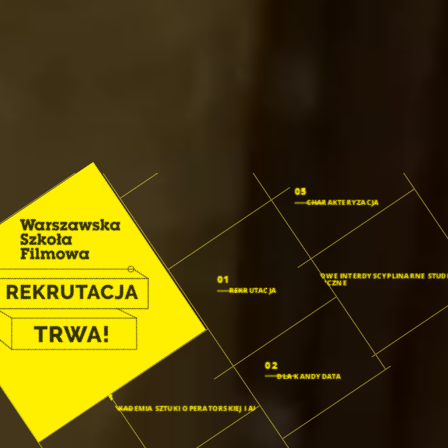
05
CHARAKTERYZACJA
04
FISH: FILMOWE INTERDYSCYPLINARNE STUD
01
HUMANISTYCZNE
REKRUTACJA
02
DLA KANDYDATA
03
AKADEMIA SZTUKI OPERATORSKIEJ I AI