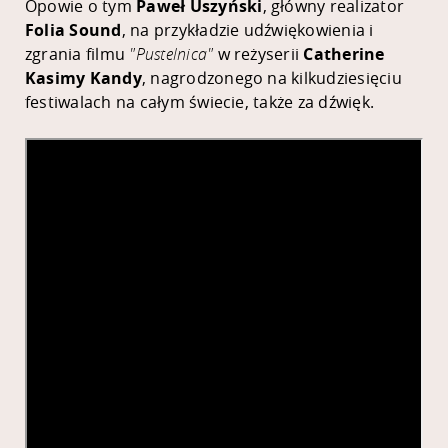
Opowie o tym
Paweł Uszyński
, główny realizator
Folia Sound
, na przykładzie udźwiękowienia i
zgrania filmu
"Pustelnica"
w reżyserii
Catherine
Kasimy Kandy
, nagrodzonego na kilkudziesięciu
festiwalach na całym świecie, także za dźwięk.