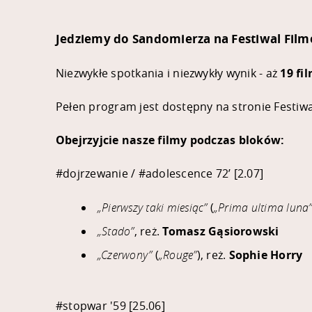
Jedziemy do Sandomierza na Festiwal Fil
Niezwykłe spotkania i niezwykły wynik - aż
19 fi
Pełen program jest dostępny na stronie Festiw
Obejrzyjcie nasze filmy podczas bloków:
#dojrzewanie
/
#adolescence
72’ [2.07]
„Pierwszy taki miesiąc”
(
„Prima ultima luna
„Stado”
, reż.
Tomasz Gąsiorowski
„Czerwony”
(
„Rouge”
), reż.
Sophie Horry
#stopwar
'59 [25.06]