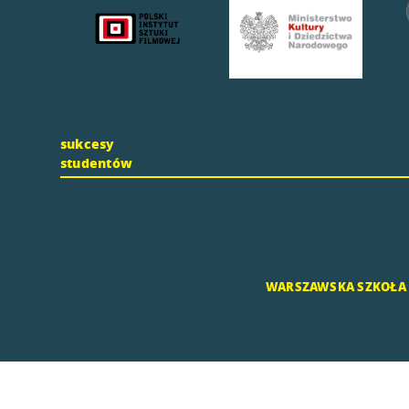
sukcesy
studentów
CMS |
WARSZAWSKA SZKOŁA F