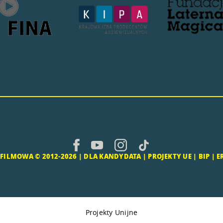
ILMOWA © 2012-2026 |
DLA KANDYDATA
|
PROJEKTY UE
|
BIP
|
E
Projekty Unijne