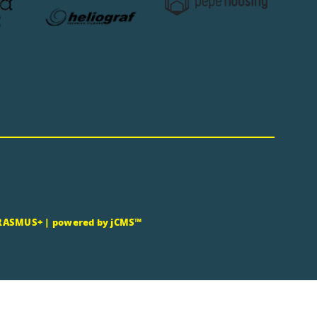
RASMUS+
|
powered by jCMS™