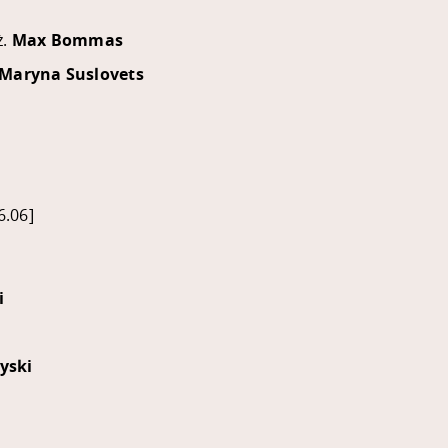
ż.
Max Bommas
Maryna Suslovets
6.06]
i
yski