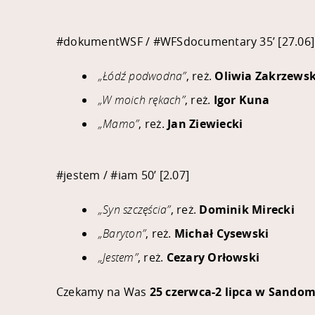
#dokumentWSF
/
#WFSdocumentary
35’ [27.06]
„Łódź podwodna”
, reż.
Oliwia Zakrzews
„W moich rękach”
, reż.
Igor Kuna
„Mamo”
, reż.
Jan Ziewiecki
#jestem
/
#iam
50’ [2.07]
„Syn szczęścia”
, reż.
Dominik Mirecki
„Baryton”
, reż.
Michał Cysewski
„Jestem”
, reż.
Cezary Orłowski
Czekamy na Was
25 czerwca-2 lipca w Sandom