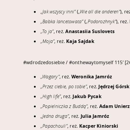
„Jak wszyscy inni”
(
„Wie all die anderen”
), re
„Babka lancetowata”
(
„Podorozhnyk”
), reż.
„To ja”
, reż.
Anastasiia Suslovets
„Moja”
, reż.
Kaja Sajdak
#wdrodzedosiebie
/
#onthewaytomyself
115’ [2
„Wagary”
, reż.
Weronika Jamróz
„Przez ciebie, po tobie”
, reż.
Jędrzej Górsk
„High life”
, reż.
Jakub Pycak
„Popielniczka z Buddą”
, reż.
Adam Unierz
„Jedna druga”
, reż.
Julia Jamróz
„Papachouli”
, reż.
Kacper Kiniorski