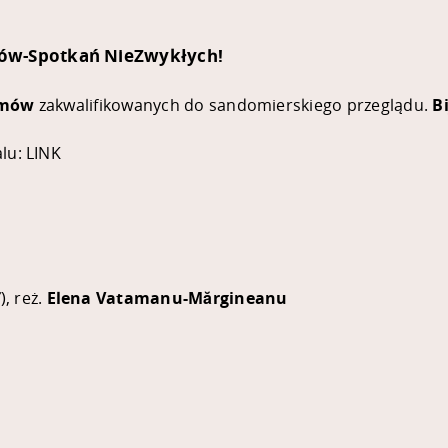
mów-Spotkań NieZwykłych!
lmów
zakwalifikowanych do sandomierskiego przeglądu.
B
alu:
LINK
”
), reż.
Elena Vatamanu-Mărgineanu