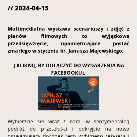
// 2024-04-15
Multimedialna wystawa scenariuszy i zdjęć z
planów filmowych to wyjątkowe
przedsięwzięcie, upamiętniające postać
zmarłego w styczniu br. Janusza Majewskiego.
↓KLIKNIJ, BY DOŁĄCZYĆ DO WYDARZENIA NA
FACEBOOKU↓
Wybierzcie się wraz z nami w sentymentalną
podróż do przeszłości i odkryjcie na nowo
oszałamiający dorobek tego wybitnego reżysera i