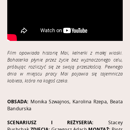
Film opowiada historię Mai, kelnerki z małej wioski.
Bohaterka płynie przez życie bez wyznaczonego celu,
próbując rozliczyć się ze swoją przeszłością. Pewnego
dnia w miejscu pracy Mai pojawia się tajemnicza
kobieta, która na kogoś czeka.
OBSADA:
Monika Szwajnos, Karolina Rzepa, Beata
Bandurska
SCENARIUSZ I REŻYSERIA:
Stacey
Rushchak
ZDJĘCIA:
Grzegorz Adach
MONTAŻ:
Piotr