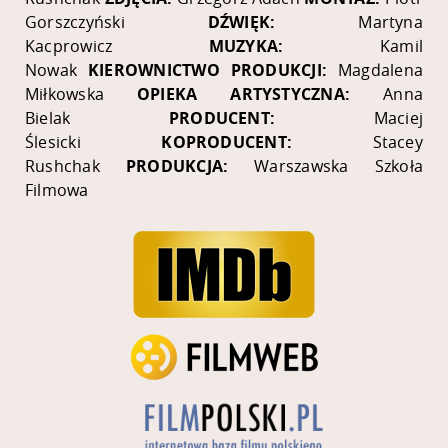
Gorszczyński
DŹWIĘK:
Martyna
Kacprowicz
MUZYKA:
Kamil
Nowak
KIEROWNICTWO PRODUKCJI:
Magdalena
Miłkowska
OPIEKA ARTYSTYCZNA:
Anna
Bielak
PRODUCENT:
Maciej
Ślesicki
KOPRODUCENT:
Stacey
Rushchak
PRODUKCJA:
Warszawska Szkoła
Filmowa