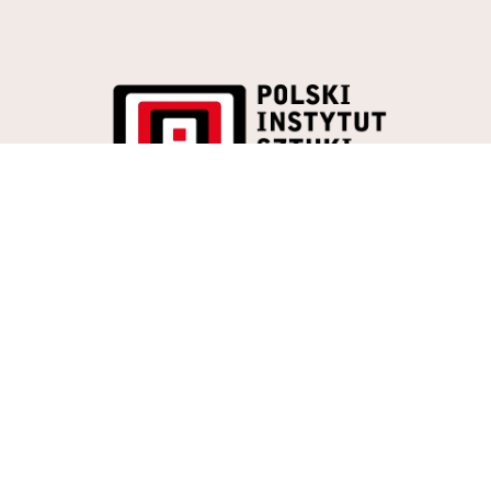
REKRUTACJA
KADRA
SUKCESY
STUDENTÓW
KONTAKT
<
>