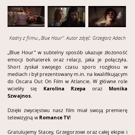
Kadry z filmu „Blue Hour”. Autor zdjęć: Grzegorz Adach
„Blue Hour” w subtelny sposób ukazuje złożoność
emocji bohaterek oraz relacji, jaka je połączyła.
Short zyskał swojego czasu sporo rozgłosu w
mediach i był prezentowany m.in. na kwalifikującym
do Oscara
Out On Fil
m w Atlancie.
W główne role
wcieliły się
Karolina Rzepa
oraz
Monika
Szwajnos
.
Dzięki zwycięstwu nasz film miał swoją premierę
telewizyjną w
Romance TV
!
Gratulujemy Stacey, Grzegorzowi oraz całej ekipie i