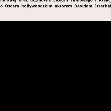
ilmowej oraz uczniowie Liceum Filmowego i Kreacj
Oscara hollywoodzkim aktorem Davidem Strathairn