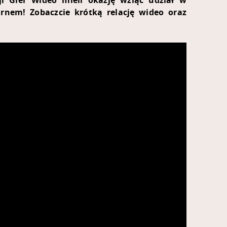
i Gier Wideo mieli okazję wziąć udział w
em! Zobaczcie krótką relację wideo oraz