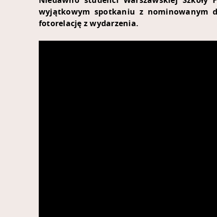
Niedawno studenci Warszawskiej Szkoły F
wyjątkowym spotkaniu z nominowanym do 
fotorelację z wydarzenia.