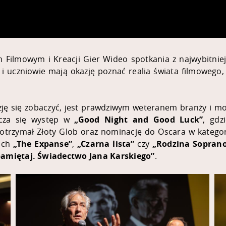
 Filmowym i Kreacji Gier Wideo spotkania z najwybitniej
i uczniowie mają okazję poznać realia świata filmowego, 
azję się zobaczyć, jest prawdziwym weteranem branży i m
licza się występ w
„Good Night and Good Luck”
, gdz
otrzymał Złoty Glob oraz nominację do Oscara w kategorii
ach
„The Expanse”
,
„Czarna lista
”
czy
„Rodzina Sopran
amiętaj. Świadectwo Jana Karskiego”
.