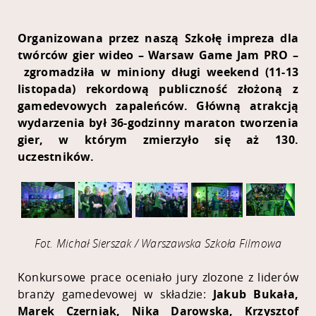
Organizowana przez naszą Szkołę
impreza dla
twórców gier wideo
–
Warsaw Game Jam PRO
–
zgromadziła w miniony długi weekend (11-13
listopada) rekordową publiczność złożoną z
gamedevowych zapaleńców
. Główną atrakcją
wydarzenia był 36-godzinny maraton tworzenia
gier, w którym zmierzyło się aż 130.
uczestników.
Fot. Michał Sierszak / Warszawska Szkoła Filmowa
Konkursowe prace oceniało jury zlozone z liderów
branży gamedevowej w składzie:
Jakub Bukała,
Marek Czerniak, Nika Darowska, Krzysztof