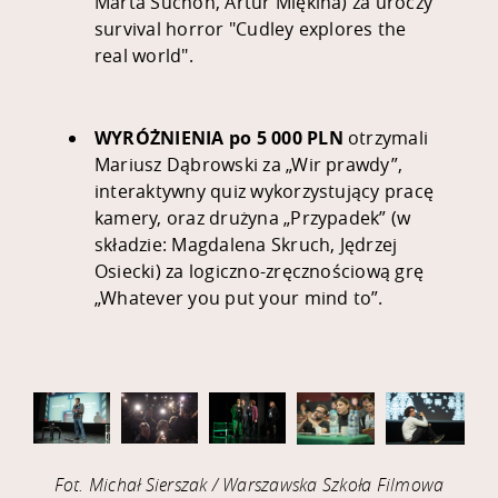
Marta Suchoń, Artur Miękina) za uroczy
survival horror "Cudley explores the
real world".
WYRÓŻNIENIA po 5 000 PLN
otrzymali
Mariusz Dąbrowski za „Wir prawdy”,
interaktywny quiz wykorzystujący pracę
kamery, oraz drużyna „Przypadek” (w
składzie: Magdalena Skruch, Jędrzej
Osiecki) za logiczno-zręcznościową grę
„Whatever you put your mind to”.
Fot. Michał Sierszak / Warszawska Szkoła Filmowa