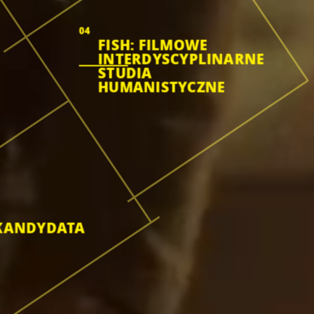
04
FISH: FILMOWE
INTERDYSCYPLINARNE
STUDIA
HUMANISTYCZNE
KANDYDATA