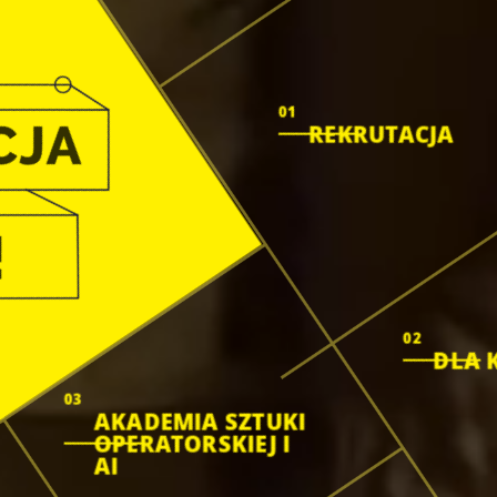
01
REKRUTACJA
02
DLA 
03
AKADEMIA SZTUKI
OPERATORSKIEJ I
AI