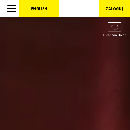
})
ENGLISH
ZALOGUJ