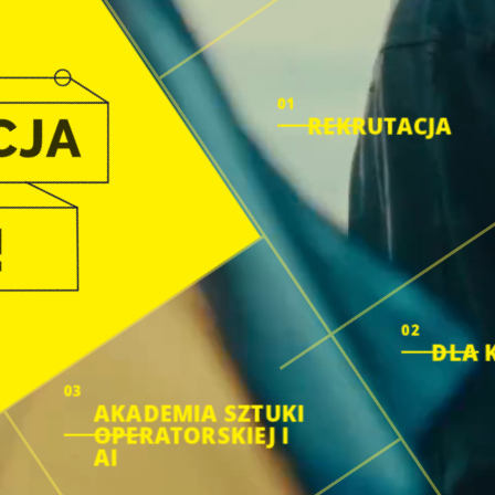
01
REKRUTACJA
02
DLA 
03
AKADEMIA SZTUKI
OPERATORSKIEJ I
AI