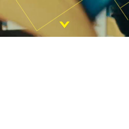
TO 
ST
Spośród tysi