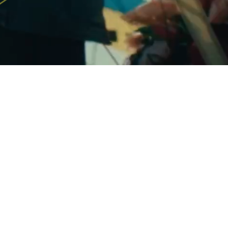
05.08.2026
JUŻ OFICJALNE! MAMY
UDENCKIEGO OSCARA!
ęcy zgłoszeń z całego świata „Kamathipura