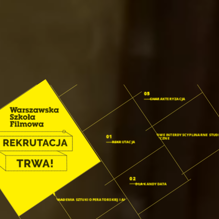
05
CHARAKTERYZACJA
04
FISH: FILMOWE INTERDYSCYPLINARNE STUD
01
HUMANISTYCZNE
REKRUTACJA
02
DLA KANDYDATA
03
AKADEMIA SZTUKI OPERATORSKIEJ I AI