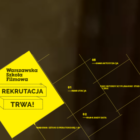
05
CHARAKTERYZACJA
04
FISH: FILMOWE INTERDYSCYPLINARNE STUD
01
HUMANISTYCZNE
REKRUTACJA
02
DLA KANDYDATA
03
AKADEMIA SZTUKI OPERATORSKIEJ I AI