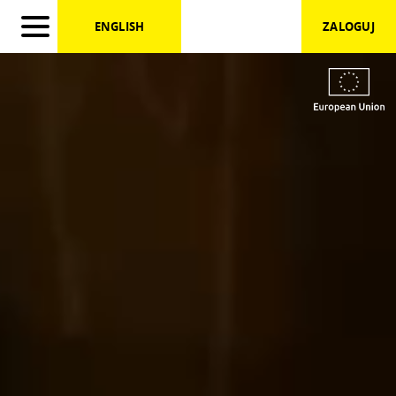
})
ENGLISH
ZALOGUJ