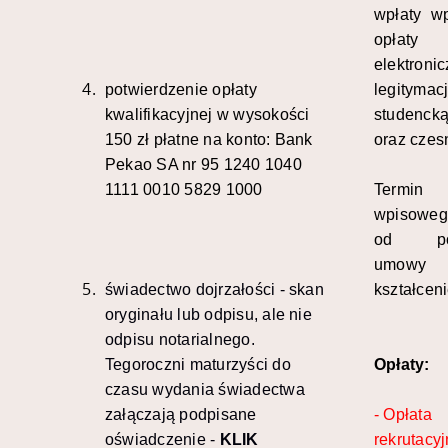
wpłaty w
opła
elektroni
potwierdzenie opłaty
legitymac
kwalifikacyjnej w wysokości
studenck
150 zł płatne na konto: Bank
oraz cze
Pekao SA nr 95 1240 1040
1111 0010 5829 1000
Termin
wpisoweg
od pod
umo
świadectwo dojrzałości - skan
kształcen
oryginału lub odpisu, ale nie
odpisu notarialnego.
Tegoroczni maturzyści do
Opłaty:
czasu wydania świadectwa
załączają podpisane
- Opłata
oświadczenie -
KLIK
rekrutacyj