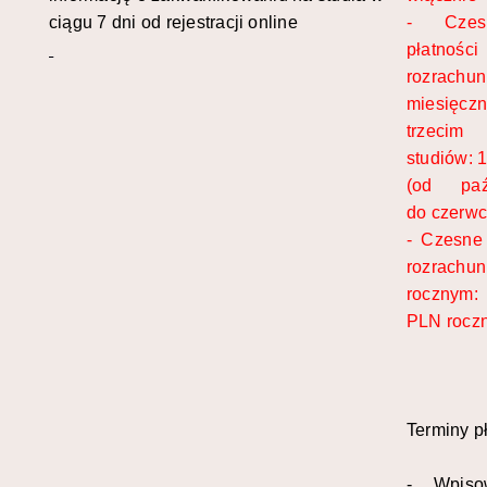
ciągu 7 dni od rejestracji online
- Czes
płatn
rozrachu
miesięc
trzeci
studiów: 
(od paźd
do czerwc
- Czesne
rozrachu
rocznym
PLN rocz
Terminy pł
- Wpiso