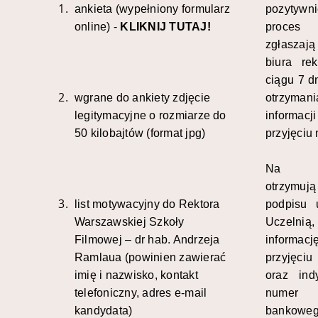
ankieta (wypełniony formularz
pozytywni
online) -
KLIKNIJ TUTAJ!
proces r
zgłaszaj
biura rek
ciągu 7 d
wgrane do ankiety zdjęcie
otrzymani
legitymacyjne o rozmiarze do
inform
50 kilobajtów (format jpg)
przyjęciu 
Na mi
otrzym
list motywacyjny do Rektora
podpisu
Warszawskiej Szkoły
Uczelnią,
Filmowej –
dr hab. Andrzeja
inform
Ramlaua
(powinien zawierać
przyjęciu
imię i nazwisko, kontakt
oraz ind
telefoniczny, adres e-mail
numer
kandydata)
bankow