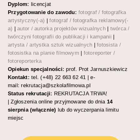
Dyplom:
licencjat
Przygotowanie do zawodu:
fotograf / fotografka
artystyczny(-a)
|
fotograf / fotografka reklamowy(-
a)
|
autor / autorka projektów wizualnych
|
twórca /
twórczyni fotografii do publikacji i kampanii
|
artysta / artystka sztuk wizualnych
|
fotosista /
fotosistka na planie filmowym
|
fotoreporter /
fotoreporterka
Opiekun specjalności:
prof.
Prot Jarnuszkiewicz
Kontakt:
tel.
(+48) 22 663 62 41
| e-
mail:
rekrutacja@szkolafilmowa.pl
Status rekrutacji:
REKRUTACJA TRWA!
|
Zgłoszenia online przyjmowane do dnia
14
sierpnia (włącznie)
lub do wyczerpania limitu
miejsc