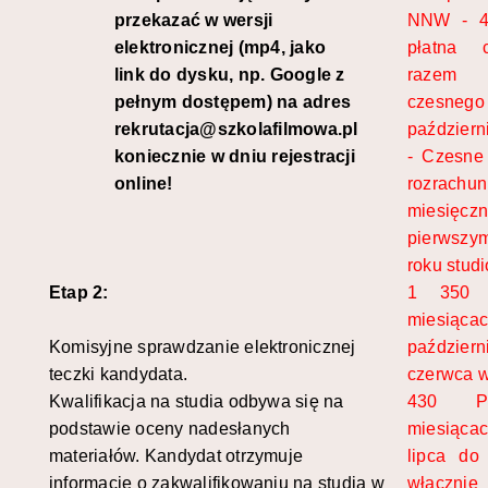
przekazać w wersji
NNW - 4
elektronicznej (mp4, jako
płatna c
link do dysku, np. Google z
razem 
pełnym dostępem) na adres
czesneg
rekrutacja@szkolafilmowa.pl
październ
koniecznie w dniu rejestracji
- Czesne
online!
rozrachu
miesięc
pierwszym
roku stud
Etap 2:
1 350
miesią
Komisyjne sprawdzanie elektronicznej
paździe
teczki kandydata.
czerwca w
Kwalifikacja na studia odbywa się na
430 
podstawie oceny nadesłanych
miesią
materiałów. Kandydat otrzymuje
lipca do
informację o zakwalifikowaniu na studia w
włącznie