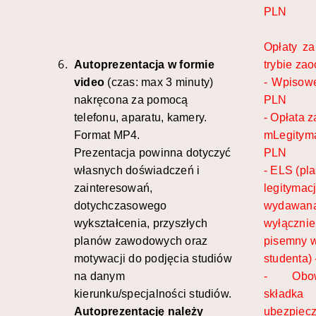
PLN
Opłaty za
Autoprezentacja w formie
trybie za
video
(czas: max 3 minuty)
- Wpisow
nakręcona za pomocą
PLN
telefonu, aparatu, kamery.
- Opłata z
Format MP4.
mLegityma
Prezentacja powinna dotyczyć
PLN
własnych doświadczeń i
- ELS (pl
zainteresowań,
legitymac
dotychczasowego
wydawan
wykształcenia, przyszłych
wyłącznie
planów zawodowych oraz
pisemny 
motywacji do podjęcia studiów
studenta)
na danym
- Obow
kierunku/specjalności studiów.
skład
Autoprezentację należy
ubezpiec