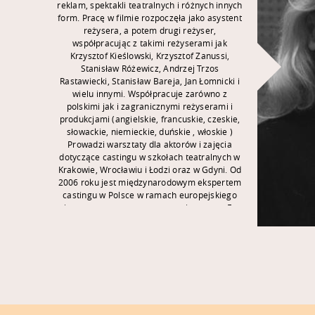
reklam, spektakli teatralnych i różnych innych
form. Pracę w filmie rozpoczęła jako asystent
reżysera, a potem drugi reżyser,
współpracując z takimi reżyserami jak
Krzysztof Kieślowski, Krzysztof Zanussi,
Stanisław Różewicz, Andrzej Trzos
Rastawiecki, Stanisław Bareja, Jan Łomnicki i
wielu innymi. Współpracuje zarówno z
polskimi jak i zagranicznymi reżyserami i
produkcjami (angielskie, francuskie, czeskie,
słowackie, niemieckie, duńskie , włoskie )
Prowadzi warsztaty dla aktorów i zajęcia
dotyczące castingu w szkołach teatralnych w
Krakowie, Wrocławiu i Łodzi oraz w Gdyni. Od
2006 roku jest międzynarodowym ekspertem
castingu w Polsce w ramach europejskiego
internetowego programu castingowego E-
Talenta. Członek Polskiej Akademii Filmowej.