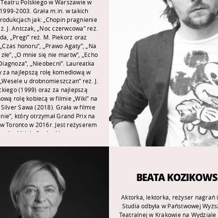
 Teatru Polskiego w Warszawie w
 1999-2003. Grała m.in. w takich
produkcjach jak: „Chopin pragnienie
eż. J. Antczak, „Noc czerwcowa” reż.
da, „Pręgi” reż. M. Piekorz oraz
 „Czas honoru”, „Prawo Agaty”, „Na
 złe”, „O mnie się nie martw”, „Echo
„Diagnoza”, „Nieobecni”. Laureatka
 za najlepszą rolę komediową w
„Wesele u drobnomieszczan” reż. J.
kiego (1999) oraz za najlepszą
ową rolę kobiecą w filmie „Wiki” na
 Silver Sawa (2018). Grała w filmie
ie”, który otrzymał Grand Prix na
 w Toronto w 2016r. Jest reżyserem
spektakli jak: Spektakl muzyczny
e” w Warszawskiej Szkole Filmowej
 w którym była też konsultantem
 który miał swoją premierę w 2019
cenie Kina Elektronik, a następnie
BEATA KOZIKOW
ję telewizyjną. Reżyserowała także
takl „Młynarski mniej znany”
owany w 2019 r. na Uniwersytecie
Aktorka, lektorka, reżyser nagrań 
ym Fryderyka Chopina (UMFC) w
Studia odbyła w Państwowej Wyższ
 Retro Noc Muzeów, jak również
Teatralnej w Krakowie na Wydziale