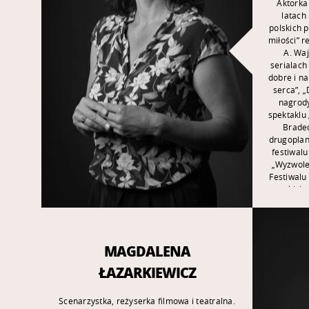
Aktorka
latach
polskich 
miłości” r
A. Waj
serialach
dobre i na
serca”, 
nagrody
spektaklu 
Bradec
drugoplan
festiwalu
„Wyzwolen
Festiwalu
takich 
„Postaci
(WSF),
wokalnym,
r. na s
MAGDALENA
realizac
spek
ŁAZARKIEWICZ
zrealiz
Muzyczn
Scenarzystka, reżyserka filmowa i teatralna.
ramach