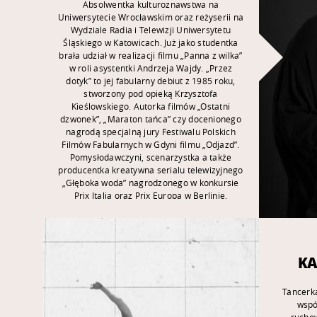
Absolwentka kulturoznawstwa na
spektakl „
Uniwersytecie Wrocławskim oraz reżyserii na
zrealiz
Wydziale Radia i Telewizji Uniwersytetu
2020 
Śląskiego w Katowicach. Już jako studentka
konsu
brała udział w realizacji filmu „Panna z wilka”
Warszawsk
w roli asystentki Andrzeja Wajdy. „Przez
44” spe
dotyk” to jej fabularny debiut z 1985 roku,
2019 r. 
stworzony pod opieką Krzysztofa
online po
Kieślowskiego. Autorka filmów „Ostatni
podypl
dzwonek”, „Maraton tańca” czy docenionego
Wydziale
nagrodą specjalną jury Festiwalu Polskich
pomagają
Filmów Fabularnych w Gdyni filmu „Odjazd”.
urazach f
Pomysłodawczyni, scenarzystka a także
nad emisj
producentka kreatywna serialu telewizyjnego
Training-
„Głęboka woda” nagrodzonego w konkursie
trenere
Prix Italia oraz Prix Europa w Berlinie.
publiczni
Twórczyni filmów dokumentalnych takich jak
wizerunku 
„Żwirowisko” czy „Nieobecność”. Od 2011
głosowe 
roku dyrektor artystyczna Międzynarodowego
jak rów
Festiwalu Filmowego „Żydowskie Motywy” w
wszyst
KA
Warszawie. Jej ostatni film fabularny „Powrót”
współprac
ukazał się w 2019 roku.
z Milew
Ciała (ze
Tancerka
wspó
ruchow