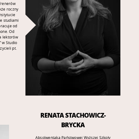
Trenerów
kże roczny
nstytucie
Ze studiami
racuje od
Phone. Od
a lektorów
” w Studio
ycieli pt.
.
RENATA STACHOWICZ-
BRYCKA
Absolwentaka Państwowej Wyższej Szkoły