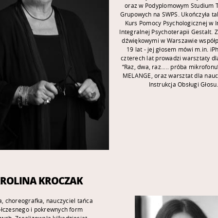
Jak się kochają w niższych sferach”
oraz w Podyplomowym Studium 
owany w WSF – premiera online w
Grupowych na SWPS. Ukończyła ta
r. Współpracuje jako reżyser i
Kurs Pomocy Psychologicznej w I
ltant wokalny z Uniwersytetem
Integralnej Psychoterapii Gestalt. 
im (UW) - Teatr Hybrydy: „Miasto
dźwiękowymi w Warszawie współp
ktakl muzyczny wyprodukowany w
19 lat - jej głosem mówi m.in. i
i „Krajobraz pełen nadziei” projekt
czterech lat prowadzi warsztaty dl
wstał w 2020 r. W 2016 r. ukończyła
“Raz, dwa, raz..... próba mikrofonu
omowe studia logopedyczne na
MELANGE, oraz warsztat dla naucz
 Polonistyki UW. Prowadzi terapię
Instrukcja Obsługi Głosu
cą ludziom w odzyskaniu głosu po
izycznych i emocjonalnych. Pracuje
ą głosu metodą Physiological Voice
 Flow Phonation wg dr H. Noe. Jest
m osób zawodowo występujących
e. Prowadzi warsztaty z kreowania
i wystąpień́ publicznych, warsztaty
dla wokalistów, aktorów i mówców,
nież̇ indywidualne konsultacje we
kich tych dziedzinach. Na stałe
ROLINA KROCZAK
uje z Izbą Adwokacką w Warszawie,
ski & Partnerzy, Renort Słuchając
spół fizjoterapeutów i osteopatów).
, choreografka, nauczyciel tańca
łczesnego i pokrewnych form
ych. Zrealizowała kilkadziesiąt