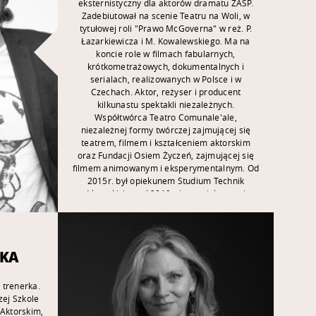
eksternistyczny dla aktorów dramatu ZASP.
Zadebiutował na scenie Teatru na Woli, w
tytułowej roli "Prawo McGoverna" w reż. P.
Łazarkiewicza i M. Kowalewskiego. Ma na
koncie role w filmach fabularnych,
krótkometrażowych, dokumentalnych i
serialach, realizowanych w Polsce i w
Czechach. Aktor, reżyser i producent
kilkunastu spektakli niezależnych.
Współtwórca Teatro Comunale'ale,
niezależnej formy twórczej zajmującej się
teatrem, filmem i kształceniem aktorskim
oraz Fundacji Osiem Życzeń, zajmującej się
filmem animowanym i eksperymentalnym. Od
2015r. był opiekunem Studium Technik
Aktorskich a od 2019r. jest opiekunem i
twórcą programu Studium Wokalno
Aktorskiego przy Warszawskiej Szkole
Filmowej. Prowadzi zajęcia "Trening aktorski"
i "Sceny współczesne". Znawca języków:
SKA
czeskiego, śląskiego i migowego.
i trenerka.
ej Szkole
 Aktorskim,