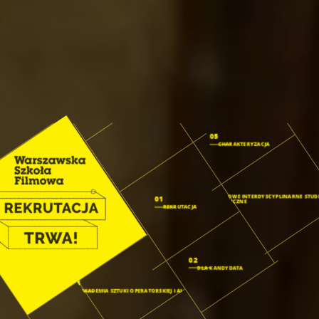
05
CHARAKTERYZACJA
04
FISH: FILMOWE INTERDYSCYPLINARNE STUD
01
HUMANISTYCZNE
REKRUTACJA
02
DLA KANDYDATA
03
AKADEMIA SZTUKI OPERATORSKIEJ I AI