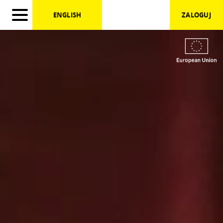
})
ENGLISH
ZALOGUJ